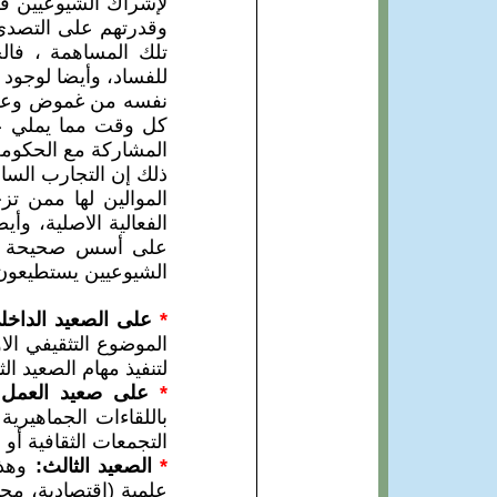
لإشراك الشيوعيين في
وقدرتهم على التصدي 
تلك المساهمة ، فال
للفساد، وأيضا لوجود 
نفسه من غموض وعلاما
كل وقت مما يملي على
المشاركة مع الحكومة 
ذلك إن التجارب السا
الموالين لها ممن ت
الفعالية الاصلية، وأ
على أسس صحيحة وثابت
الشيوعيين يستطيعون ا
*
على الصعيد الداخل
الموضوع التثقيفي ال
لتنفيذ مهام الصعيد الث
*
على صعيد العمل 
باللقاءات الجماهيرية
التجمعات الثقافية أو 
*
الصعيد الثالث:
وهذ
علمية (إقتصادية، مح