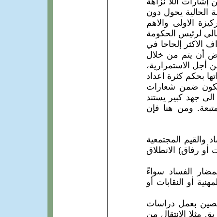
إشارات اللا نزاهة
 الحالية يحول دون
زة الاولى والاهم
مالي لرئيس الحكومة
ف الاكثر إلحاحا في
رض أن يتم من خلال
ن أجل الاستمرارية،
ا بحكم كثرة اعداد
 تكون ضمن شعارات
الى جهد كبير يستند
تبعة. ومن هنا فإن
د والقيم المجتمعية
أو رفاق) الانطلاق
ضار الفساد سواءً
نية أو النقابات أو
صصين بعمل دراسات
ق مثلا الانتقال من