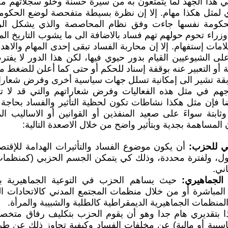
 هذا الجهد لما يتمتعون به من سيرة حسنة وخلو سجلاتهم من 
لمثل هكذا مهام. إلا إن نظرة بسيطة متفحصة لوضع الحكومة
حكومة نفسها جاءت وفق نظام المحاصصة والذي يشكل الركي
وزراء تحوم حولهم تهم فساد بالاضافة الى ما يشوب التاريخ ال
ت إستفهام. إلا إن محاربة الفساد تبقى إحدى المهام والاهدا
 الشيوعيين القيام بدور حيوي فيها، لكن هذا الدور لا يفت
أو التعبير عنه بوقفة إسناد للحكم أو حتى كما أعلن للضغط م
بقة تشير الى إمكانية تسلل جهات سياسية أخرى وفرض شعاراته
زجهم في مثل هذه الفعاليات وفرض شعاراتهم والتي قد لا
يضا فإن مثل هكذا نشاطات تكون لحظية التأثير والفساد بحاجة 
ة سواءَ على صعيد المنفذين أو القوانين أو الاساليب الم
لمساهمة بجدية وبتأثير واضح من خلال الاصعدة التالية:
ي للحزب:
أن يكون موضوع الفساد والتأثيرات الهدامة للإقتصا
اول، ولفترة محددة، وذلك كي يتمكن الجسم الحزبي (كمنظمات 
اني.
الجماهيري:
حيث يساهم الحزب في التوعية الجماهيرية بم
 المباشرة أو من خلال منظمات المجتمع المدني كالاتحادات المه
المنظمات الجماهيرية الديمقراطية كالطلبة والشبيبة والمرأة.
ا بتقديري هام جدا وهو أن يقوم الحزب بتكليف رفاق متخ
اسبية أو مالية) عن مخلفات الفساد وكيفية تجاوز ذلك عن طري