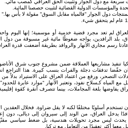
 سريعة مع دول الجوار وتثبيت الحق العراقي كمصب مائي.
تحدة والمؤسسات الدولية القضائية لتثبيت حصصنا المائية.
نتجات دول الجوار "فالمياه مقابل السوق" مقولة لا بأس بها."
لعراق لم تعد مجرد قضية خدمية أو موسمية؛ إنها اليوم وا
اق، بلد الرافدين، يواجه ضغوطًا مائية غير مسبوقة من دول ا
 أعادتا رسم مجاري الأنهار والروافد بطريقة أضعفت قدرة العرا
يا تنفيذ مشاريعها العملاقة ضمن مشروع جنوب شرق الأناضو
ذان خفّضا تدفقات دجلة والفرات بنسب كبيرة. هذا التراجع ا
لات التصحر، ورفع من اعتماد العراق على الاستيراد بدلاً من ال
مل مع المياه كـسلاح نفوذ، وتعتبر الأنهار “موارد عابرة للحدود”
راق يفاوضها بلغة المجاملات، بينما تتصرف أنقرة كقوة إقليم
 تستخدم أسلوبًا مختلفًا لكنه لا يقل ضراوة. فخلال العقدين ا
 أكثر من 35 رافدًا يدخل العراق، من الوند إلى سيروان إلى ديالى، دون
ا يحدث ليس مجرد تحويلات هندسية، بل ضغط سياسي مقنّع 
 معها أكثر تعقيدًا من التعامل مع تركيا.