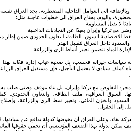
 وبالإضافة الى العوامل الداخلية المضطربة، يجد العراق نفس
لخطورة، واليوم، يحتاج العراق الى خطوات عاجلة مثل:
ياديًا لا يقبل المساومة
ضي مع تركيا وإيران بعيدًا عن التجاذبات الداخلية
غط الاقتصادية السوق، الطاقة، التعاون الحدودي ضمن إطار 
 والسدود داخل العراق لتقليل الهدر
إدارة المياه تتضمن تغيير أنماط الري والزراعة
 سياسات جيرانه فحسب، بل ضحية غياب إدارة فعّالة لهذا 
مياه كملف سيادي لا يحتمل التأجيل، فإن مستقبل العراق الزراع
.
مجرد التفاوض مع تركيا وإيران، بل بناء موقف وطني صلب ي
ها: السوق العراقية، ملف الطاقة، والتعاون الحدودي. كما
لسدود والخزن المائي، وتغيير نمط الري والزراعة، وإصلاح ا
صل إلى الحقول.
ركة بقاء، وعلى العراق أن يخوضها كدولة تدافع عن سيادتها، ل
ف يمكن لدولة بهذا الضعف المؤسسي أن تحمي حقوقها المائي