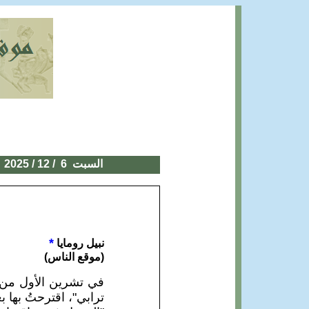
السبت 6
/ 12 / 2025
*
نبيل رومايا
(موقع الناس)
ترابي"، اقترحتُ بها 