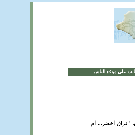
اتب على موقع الناس
 اسميتها "عراق أخضر... أم