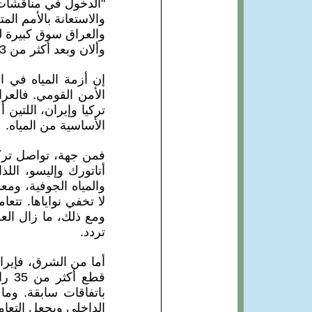
"الدخول في مناقشات
والاستعانة بالأمم الم
والعراق سوق كبيرة لم
وألان وبعد أكثر من 13 عام لم يتحقق شيء.
إن أزمة المياه في ا
الأمن القومي. فالعر
تركيا وإيران، اللتين
الأساسية من المياه.
فمن جهة، تواصل ترك
أتاتورك وإليسو، الل
والمياه الجوفية، ومعد
لا تخفي نواياها. تتعا
ومع ذلك، ما زال الع
تردد.
أما من الشرق، فإيران
قطع
باتفاقات سابقة. وم
الداخلي ويجعل التعامل