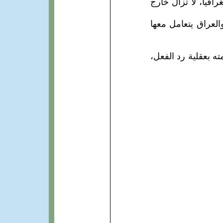
افيا، لا تزال خارج
والعراق يتعامل معها
ته بعقلية رد الفعل،