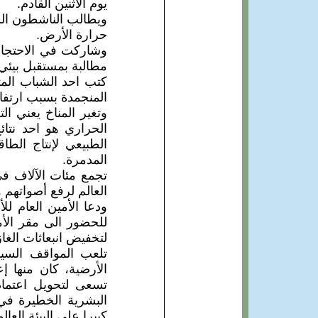
يوم الاثنين القادم.
ويطالب الناشطون الش
حرارة الأرض.
مطالبة بمستقبل بيئي
كتب احد الشباب المت
المنجمدة بسبب ارتفاع
وتغير المناخ يعني ا
الحراري هو احد نتائ
المدمرة.
تجمع مئات الآلاف ف
العالم لرفع أصواتهم و
ودعا الأمين العام ل
لتخفيض انبعاثات الغازات الدفيئة بنسبة %45 خل
تلعب المواقف السيا
تسعى لتحويل اعتماد 
البشرية الخطيرة في ا
كبيرا على البيئة العال