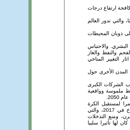
افحة ارتفاع درجات
اجات غريتا ثونبرج، الناشطة السويدية البالغة من العمر 16 عامًا، والتي تدور العالم
لى ذوبان المحيطات
البشري. والاحتباس
لفحم والنفط والغاز
 دول العالم اتخاذ إجراءات قبل عام 2030 لتجنب اثار التغيير المناخي
 المدن الأخرى حول
اب الشركات الكبرى
في 23 أيلول 2019، للمشاركة بخطط ملموسة وواقعية
را لمستقبل الكرة
الأرضية، كان منها إعلان حكومة ترامب، انسحاب بلادها من اتفاقية باريس للمناخ في 2017، والتي
رن، ومنع التدخلات
ن لها تأثيرا سلبيا