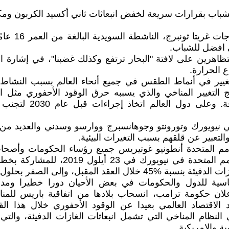
باب بقرارات سريعة لخفض انبعاثات ثاني أكسيد الكربون ومك
وشاركت في الاحتج
 افضل للشباب.
ظاهرين على لافتة "البحار ترتفع وكذلك غضبنا"، في إشارة ا
 الحرارة.
لتغيير في أنماط الطقس في جميع أنحاء العالم بسبب النشاط 
ج التغيير المناخي والذي يسببه حرق الوقود الأحفوري مثل ا
الطبيعي لإنتاج الطاقة. وعلى
ي نيويورك وتورونتو وجوهانسبرج ووارسو وسدني والعديد من
التعبير عن قلقهم بسبب التغيرات البيئية.
لأمم المتحدة أنطونيو غوتيريس جميع رؤساء الحكومات وأصح
للحضور الى مقر الأمم المتحدة في نيويورك 
ال العقد المقبل، وإلى الصفر بحلول عام 2050.
سية للدول والحكومات في بعض الأحيان دورا خطيرا ومدم
الاقتصاد العالمي بعيدا عن الوقود الأحفوري خلال هذا الق
لنظام المناخي التي تشمل انبعاثات الغازات الدفيئة، والتي كا
مية والامريكية.