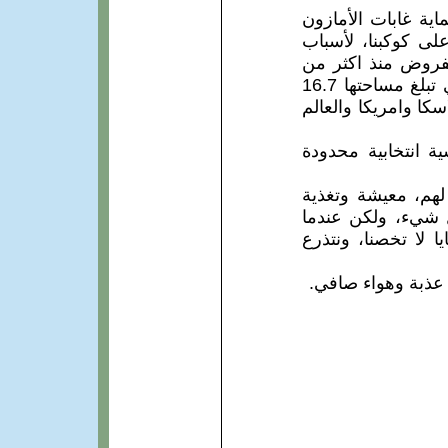
ية غابات الأمازون
على كوكبنا، لأسباب
لمفروض منذ اكثر من
عشرون عاما عن قطع واجتثاث الأشجار في غابة تونجاس الوطنية في ألاسكا التي تبلغ مساحتها 16.7
كا وامريكا والعالم
ة انتخابية محدودة
لهم، معيشة وتغذية
ل شيء، ولكن عندما
 لا تخصنا، ونتذرع
 عذبة وهواء صافي.