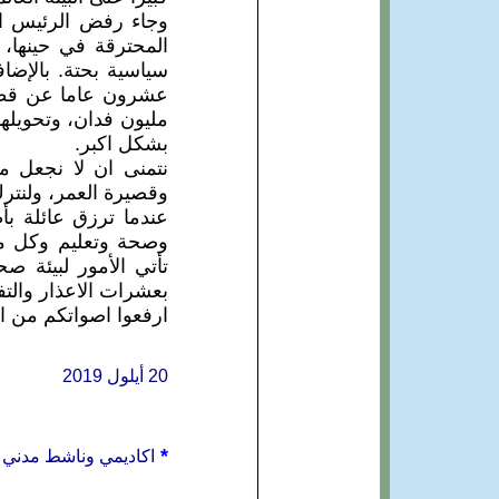
وجاء رفض الرئيس الب
المحترقة في حينها، 
سياسية بحتة. بالإضا
مليون فدان، وتحويلها
بشكل اكبر.
نتمنى ان لا نجعل مس
وقصيرة العمر، ولنترك 
عندما ترزق عائلة ب
وصحة وتعليم وكل ما
تأتي الأمور لبيئة ص
بعشرات الاعذار والتف
ارفعوا اصواتكم من ا
20 أيلول 2019
*
اكاديمي وناشط مدني 