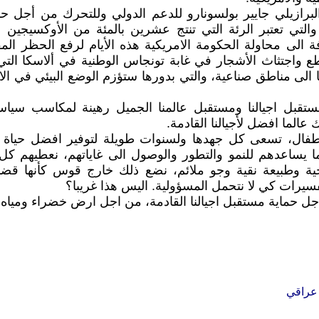
رازيلي جايير بولسونارو للدعم الدولي وللتحرك من أجل حما
والتي تعتبر الرئة التي تنتج عشرين بالمئة من الأوكسيجين 
فة الى محاولة الحكومة الامريكية هذه الأيام لرفع الحظر ا
 الى مناطق صناعية، والتي بدورها ستؤزم الوضع البيئي في الاس
تقبل اجيالنا ومستقبل عالمنا الجميل رهينة لمكاسب سياسي
عالما افضل لأجيالنا القادمة.
أطفال، تسعى كل جهدها ولسنوات طويلة لتوفير افضل حياة 
 يساعدهم للنمو والتطور والوصول الى غاياتهم، نعطيهم ك
حية وطبيعة نقية وجو ملائم، نضع ذلك خارج قوس كأنها قضايا
سيرات كي لا نتحمل المسؤولية. اليس هذا غريبا؟
جل حماية مستقبل اجيالنا القادمة، من اجل ارض خضراء ومياه
عراقي