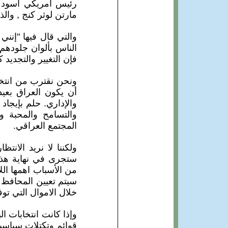
رئيس أمريكي أسود لر
مارتن لوثر كنج , وال
والتي قال فيها "إنن
الناس بألوان جلودهم
فإن التغيير والتجديد 
ونحن نقترب من انتخاب
أن يكون العراق بعيد
والإداري. حلم بإيجاد
والتسامح والمحبة وا
المجتمع العراقي.
ولكننا لا نريد الانت
ستجرى في نهاية هذا
من الأسباب اهمها الل
سيتم تعيين المحافظ
خلال الاموال التي ت
قوائم وتكتلات سياسي