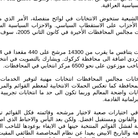
ياسية العراقية.
الشيعية ستخوض الانتخابات في لوائح منفصلة، الأمر الذي
 الأحزاب على الاستقطاب السياسي. والاحزاب السياسية السن
الذين قاطعوا انتخابات مجال
كردي اضافة الى محافظة كركوك. ويشارك بالتصويت في انتخا
خابات مجالس المحافظات انتخابات مهنية لتوفير الخدما
حافظة كما تعكس الحملات الانتخابية لمعظم القوائم والمرش
ابات واضحة المعالم وربما تكون الى حد ما انتخابات تجريبية
رلمانية القادمة.
اقي اختيارات صعبة لاختيار مرشحه وقائمته فكل القوائم ت
ء والقانون ومستقبل افضل. ولكن بعد اليأس والاحباط الذي ا
قة لفشل القوائم المنتخبة حينها في الايفاء بوعودها للناخب ا
هة والتاريخ الابيض بعيدا عن نظام المحاصصة الطائفي المقي