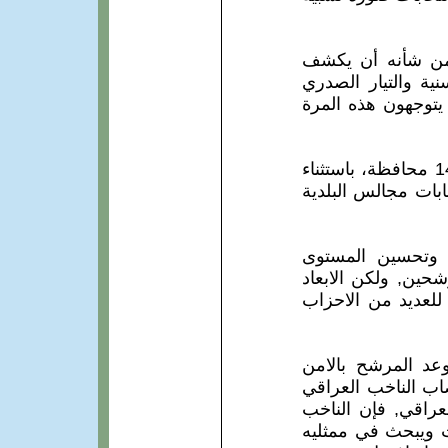
 من شأنه أن يكشف
ية والتيار الصدري
س المحافظات الأخيرة في كانون الثاني 2005، سوف يتوجهون هذه المرة
ولأهمية هذه الانتخابات يتنافس ما يقرب من 14300 مرشح على 440 مقعدا في 14 محافظة، باستثناء
بات مجالس البلدية
ت وتحسين المستوى
حين, ولكن الابعاد
 للعديد من الاحزاب
وعد المرشح بالامن
صاب الناخب العراقي
لعراقي, فإن الناخب
ت ويبحث في ممثليه