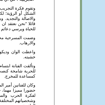
وتقوم فكرة التجريب
الشكل أو الرؤية؛ لك
والاصالة والتجديد.
قائلا "نحن نعتقد ان 
للحياة ويرسي دعائم 
وضمت المسرحية مجمو
والارهاب.
واعطت الوان وديكورا
خشبته.
وتألقت الفنانة ابتس
للحرية شامخة كنصب ا
كمساعدة للمخرج.
وكان للفنانين أمير 
حضورا مميزا مهما، ح
لفكرة الحرب والسل
وشخصياتهم المختلفة 