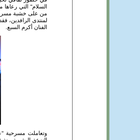
السلام" التي رعاها م
من على خشبة مسرح م
لمنتدى الرافدين، فق
الفنان أكرم السبع.
وتعاملت مسرحية "عرب