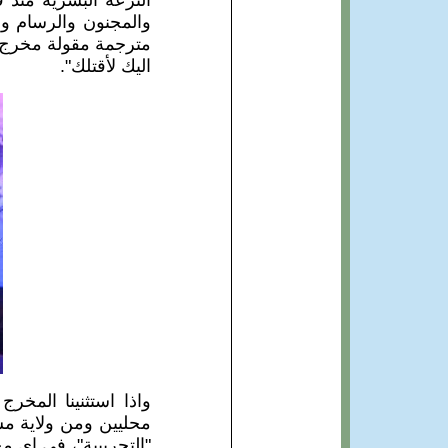
النزعة البشرية منذ
والمجنون والرسام وا
مترجمة مقولة مخرج و
اليك لأقتلك".
واذا استثنينا المخر
محليين ومن ولاية مش
"التجريبية"، في اي