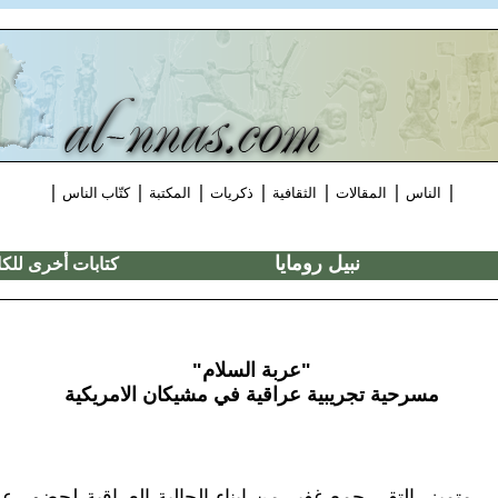
|
|
|
|
|
|
|
الناس
المقالات
الثقافية
ذكريات
المكتبة
كتّاب الناس
نبيل رومايا
كتابات أخرى للك
"عربة السلام"
مسرحية تجريبية عراقية في مشيكان الامريكية
متميز، التقى جمع غفير من ابناء
الجالية العراقية لحضور