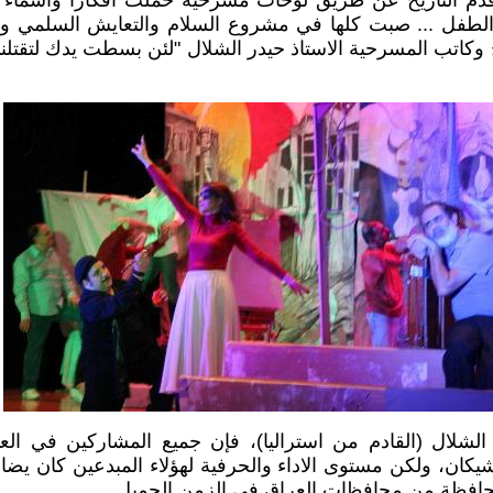
 قدم التاريخ عن طريق لوحات مسرحية حملت افكارا وأسماء 
لطفل ... صبت كلها في مشروع السلام والتعايش السلمي ونب
كاتب المسرحية الاستاذ حيدر الشلال "لئن بسطت يدك لتقتلني
ج الشلال (القادم من استراليا)، فإن جميع المشاركين في ال
يكان، ولكن مستوى الاداء والحرفية لهؤلاء المبدعين كان يض
 محافظة من محافظات العراق في الزمن الجميل.