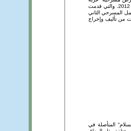
للثقافة والفنون (مرثف) يوم السبت 3 تشرين2 2012. والتي قدمت
مل المسرحي الثاني
ت من تأليف وإخراج
سلام" المتأصلة في