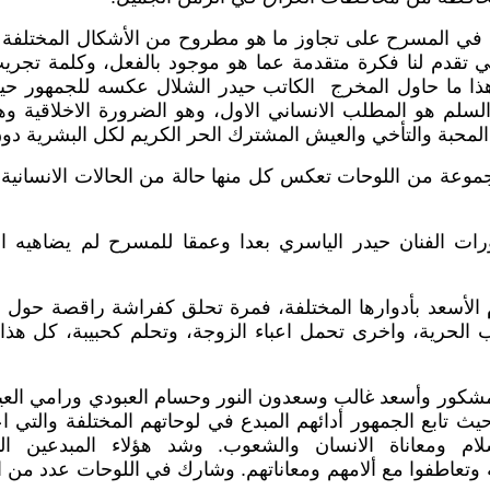
 في المسرح على تجاوز ما هو مطروح من الأشكال المختلفة
ي تقدم لنا فكرة متقدمة عما هو موجود بالفعل، وكلمة تجري
 وهذا ما حاول المخرج الكاتب حيدر الشلال عكسه للجمهور 
السلم هو المطلب الانساني الاول، وهو الضرورة الاخلاقية وهو
المحبة والتأخي والعيش المشترك الحر الكريم لكل البشرية دون
عة من اللوحات تعكس كل منها حالة من الحالات الانسانية 
ت الفنان حيدر الياسري بعدا وعمقا للمسرح لم يضاهيه الا
ام الأسعد بأدوارها المختلفة، فمرة تحلق كفراشة راقصة حول
لحرية، واخرى تحمل اعباء الزوجة، وتحلم كحبيبة، كل هذا ب
المشكور وأسعد غالب وسعدون النور وحسام العبودي ورامي العي
يث تابع الجمهور أدائهم المبدع في لوحاتهم المختلفة والتي 
ام ومعاناة الانسان والشعوب. وشد هؤلاء المبدعين ال
وتعاطفوا مع ألامهم ومعاناتهم. وشارك في اللوحات عدد من ا