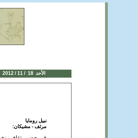
الأحد
18
/ 11 / 2012
نبيل رومايا
مرثف - مشيكان:
في حضور ثقافي نخبي 