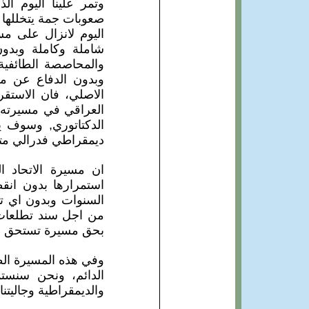
وتمر علينا اليوم الذ
صعوبات جمة يتخللها ا
اليوم لانزال على مس
شاملة وكاملة وبدو
والمحاصصة الطائفية و
وبدون الدفاع عن مك
الاصلي، فان الاستق
العراقي في مسيرته 
الدكتاتوري, وسوف 
ديمقراطي فدرالي مت
استمرارها بدون انق
السنوات وبدون اي ت
من اجل سند تطلعات ش
بحق مسيرة تستحق وق
وفي هذه المسيرة الطوي
الدائم، ونحن سنستم
والديمقراطية وجاليتنا 