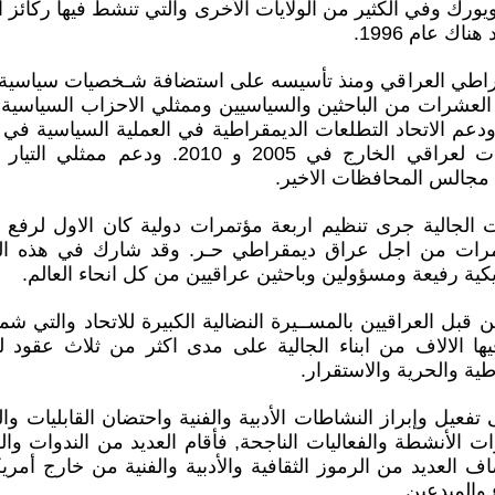
ويورك وفي الكثير من الولايات الأخرى والتي تنشط فيها ركائز ا
اك عام 1996.
قراطي العراقي ومنذ تأسيسه على استضافة شـخصيات سياسية
لعشرات من الباحثين والسياسيين وممثلي الاحزاب السياسية ا
دعم الاتحاد التطلعات الديمقراطية في العملية السياسية في
دعم وتنظيم الانتخابات لعراقي الخارج في 2005 و 
 مجالس المحافظات الاخير.
ت الجالية جرى تنظيم اربعة مؤتمرات دولية كان الاول لرف
تمرات من اجل عراق ديمقراطي حـر. وقد شارك في هذه ا
ية رفيعة ومسؤولين وباحثين عراقيين من كل انحاء العالم.
ن قبل العراقيين بالمســيرة النضالية الكبيرة للاتحاد والتي 
ها الالاف من ابناء الجالية على مدى اكثر من ثلاث عقود 
ية والحرية والاستقرار.
فعيل وإبراز النشاطات الأدبية والفنية واحتضان القابليات والم
الأنشطة والفعاليات الناجحة, فأقام العديد من الندوات وال
ضاف العديد من الرموز الثقافية والأدبية والفنية من خارج أمر
 والمبدعين.