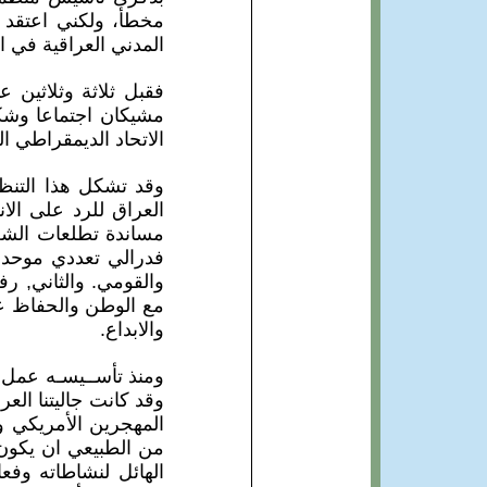
مخطأ، ولكني اعتقد ب
المدني العراقية في ا
مشيكان اجتماعا وشكل
الاتحاد الديمقراطي ال
وقد تشكل هذا التنظي
العراق للرد على الان
مساندة تطلعات الشع
فدرالي تعددي موحد
والقومي. والثاني, رف
مع الوطن والحفاظ على
والابداع.
ومنذ تأســيسـه عمل ا
وقد كانت جاليتنا الع
المهجرين الأمريكي 
من الطبيعي ان يكون 
الهائل لنشاطاته وفعا