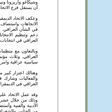
وشيكاغو وأريزونا وني
أن يستقل فرع الاتحاد هن
وعكف الاتحاد الديم
الاتجاهات واستضاف ا
في الشأن العراقي. و
العراقي في انتخابات
وبالتعاون مع منظما
العراقي, وثلاث مؤ
سياسية عراقية وامريك
وهنالك اعتزاز كبير م
والفعاليات وشارك في
العراقي في الديمقراط
وقد عمل الاتحاد على ت
وذلك من خلال عشرات 
الأدبية والفنية وأست
من الفنانين والشعراء