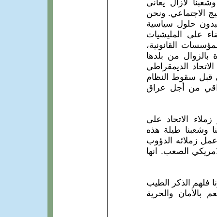
وشعبنا لازال يعاني
يج الاجتماعي. ونحن
فبدون حلول سياسية
اء على المليشيات
لمؤسسات القانونية،
 بالزوال من بلدها
لاتحاد الديمقراطي
ي قبل سقوط النظام
راقي من أجل عراق
سيسه والتي اصر زملاء الاتحاد على
ا وشعبنا طيلة هذه
عمل زملائه الدؤوب
مريكي الصعب. انها
نا فلهم الذكر الطيب
 بالأمان والحرية