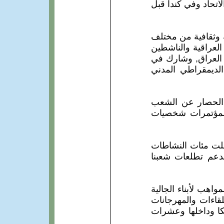
لاتحاد وفي كندا قبل
 وثقافية من مختلف
لعراقية والناشطين
 العراق, وشارك في
2010. ودعم ممثلي التيار الديمقراطي المدني
ع الحصار عن الشعب
لمؤتمرات شخصيات
شملت مئات النشاطات
لدعم تطلعات شعبنا
واهب لأبناء الجالية
لقاءات والمهرجانات
يكا وداخلها وعشرات