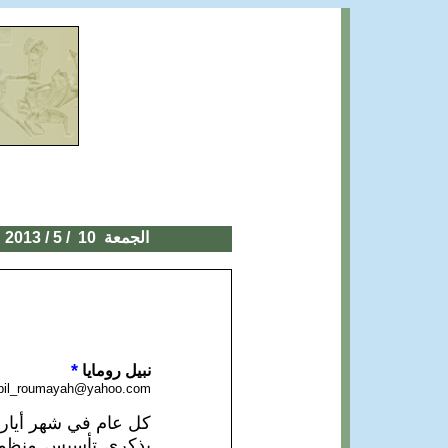
الجمعة 10
/ 5 / 2013
*
نبيل رومايا
bil_roumayah@yahoo.com
كل عام في شهر أيار ي
بذكرى تأسيس منظمتهم