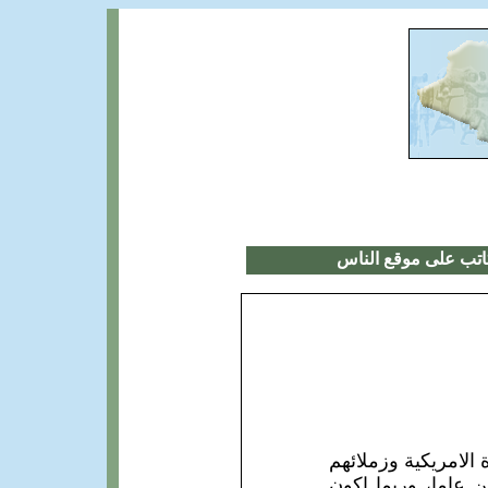
اتب على موقع الناس
الامريكية وزملائهم
 عاما، وربما اكون