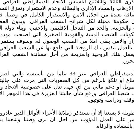
كرى الثالثة والثلاثين لتأسيس الاتحاد الديمقراطي العراقي 
لإرهاب والفساد الإداري والبطالة وعدم الاستقرار وتمزق النس
افة بعيدة من احلال الامن والاستقرار الكامل في وطننا. 
ن حكومة ممثِلة لكل شرائح الشعب العراقي، وبدون القض
الحزبية، والحد من التدخل الاقليمي والاجنبي، وبناء دولة ا
ونات الشعب الدينية والقومية الصغيرة التي اصبحت مهددة
رار والامن يبقى املا من الصعب الوصول له. وسوف يستمر ا
بالعمل بنفس تلك الروحية التي دافع بها عن الشعب العراق
يعمل بتلك الروحية والعزيمة من أجل مساندة الشعب الع
حرر.
ان مسيرة الاتحاد الديمقراطي العراقي عبر 33 عاما من تأ
طاع او تلكؤ بالرغم من كل الصعوبات التي مرت على جاليتن
مويل او دعم مالي من اي جهة, تدل على خصوصية الاتحاد و
عبنا العراقي ورفع شأن جاليتنا العزيزة في هذا المهجر الا
فة ودراسة وتوثيق.
لة لا يسعنا إلا أن نستذكر زملائنا الأعزاء الأوائل الذين غادرو
ر على العمل الدؤوب من اجل ان نرى وطننا وشعبنا ينعم
بالسعادة والرفاه.