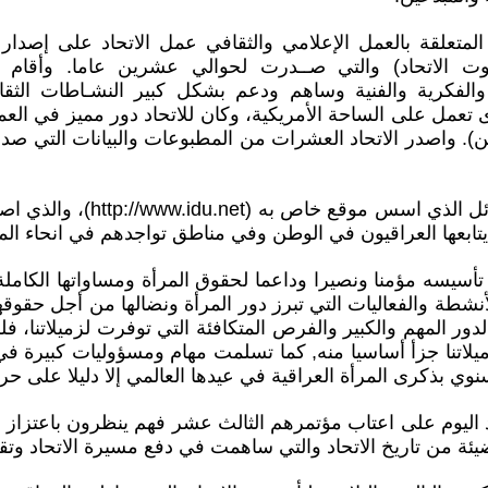
المتعلقة بالعمل الإعلامي والثقافي عمل الاتحاد على إصدار
ت الاتحاد) والتي صــدرت لحوالي عشرين عاما. وأقام ا
والفكرية والفنية وساهم ودعم بشكل كبير النشـاطات الثقاف
 تعمل على الساحة الأمريكية، وكان للاتحاد دور مميز في الع
ن). واصدر الاتحاد العشرات من المطبوعات والبيانات التي 
وكان الاتحاد من الاوائل الذي اسس مو
 يتابعها العراقيون في الوطن وفي مناطق تواجدهم في انحاء الم
 تأسيسه مؤمنا ونصيرا وداعما لحقوق المرأة ومساواتها الكامل
أنشطة والفعاليات التي تبرز دور المرأة ونضالها من أجل حقوقه
لدور المهم والكبير والفرص المتكافئة التي توفرت لزميلاتنا، ف
زميلاتنا جزأ أساسيا منه, كما تسلمت مهام ومسؤوليات كبيرة 
لسنوي بذكرى المرأة العراقية في عيدها العالمي إلا دليلا على 
د اليوم على اعتاب مؤتمرهم الثالث عشر فهم ينظرون باعتزاز ا
ة من تاريخ الاتحاد والتي ساهمت في دفع مسيرة الاتحاد وتقو