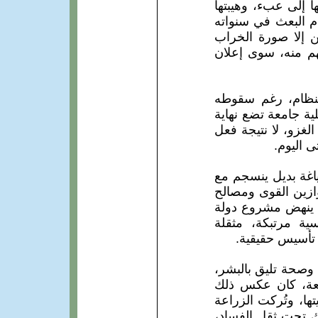
ا إلى عبء، وهيبتها
م البعث في سنواته
 إلا صورة الخراب
هم منه، سوى إعلان
النظام، رغم سقوطه
ية جامعة تضع نهاية
لغزو، لا نتيجة فعل
ى اليوم.
اغة بديل ينسجم مع
موازين القوى ومصالح
ن ينهض مشروع دولة
ية مرتبكة، مثقلة
تأسيس حقيقية.
وصحة تليق بالبشر،
سعة، كان عكس ذلك
ها، وتُركت الزراعة
اك تحت ثقل الفساد،