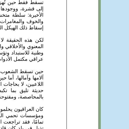
تسقط فقط حين تُهزم 
إلى قشرة، ووجودها إ
الأخيرة: سلطة متخش
والخوف والمغامرات 
إسقاط ذلك الهيكل ال
لكن هذه الحقيقة لا 
المعنوي والأخلاقي و
وطنية للاستبداد وتؤس
عراقي مكتمل الأدوات،
حين تسقط الشعوب أنظ
آلامها وآمالها، أما ح
اللاعبين، لا بحاجات
حديثة تليق بما تك
بالمحاصصة، ومفتوحة
كان العراقيون يحلمو
ومؤسسات تحمي الكر
تمامًا، فقد تراجعت ا
تذبل في بلد كان قادر