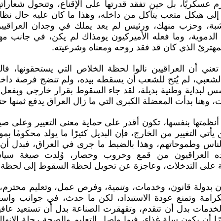
عسكريًا، بل حين تفقد قدرتها على الإقناع، وتتحول شعاراته
لى هيكل متعب يتآكل من داخله، وهذا ما كان عليه حال نظا
بة، وحزب منهك، ورئيس لم يعد يملك في وجدان العراقيين
الدموية، وما فعله الأميركيون يومذاك لم يكن، في جانب م
مهترئ الذي كان قد فقد روحه ومعناه وشرعيته.
تعني أن العراقيين نالوا لحظة الخلاص التي يستحقونها، ف
الشعبي، لم يُتح للشعب أن يسقطه بيده، ولم تنضج فرصة داخل
س لبداية وطنية بديلة، لقد جاء السقوط بقرار خارجي وبفعل ا
 وهنا بدأت المعضلة الكبرى التي ما زال العراق يدفع ثمنها حت
متها بنفسها، تكون أقدر على حماية معنى التغيير وعلى صي
ين يأتي التغيير من الخارج، فإن البديل كثيرًا ما يولد محكومًا ب
 الناس وطموحاتهم، وهذا بالضبط ما جرى في العراق، فبدل أ
بده العراقيون من قمع وحروب وحصار، وُلدت صيغة سياس
 على التدخلات، وعاجزة عن تحويل لحظة السقوط إلى لحظة 
ن بدولة قانون، وخدمات، وتنمية، وفرص عمل، وتعليم محترم، 
امة وتمنع عودة الاستبداد، لكن ما حدث، في جوانب وا
لخدمات بدل أن تتقدم، وتقهقرت الصناعة بدل أن تستعيد عافيت
ًا أن يكون سلة غذاء، فيما واصل التعليم والصحة رحلة الإنه