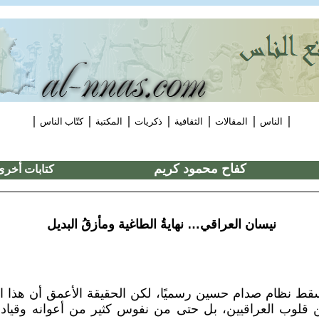
|
|
|
|
|
|
|
الناس
المقالات
الثقافية
ذكريات
المكتبة
كتّاب الناس
كفاح محمود كريم
كتابات أخرى
نيسان العراقي… نهايةُ الطاغية ومأزقُ البديل
9 نيسان 2003 سقط نظام صدام حسين رسميًا، لكن الحقيقة الأعمق أن ه
لوب العراقيين، بل حتى من نفوس كثير من أعوانه وقياداته،